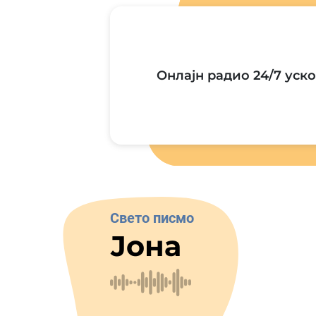
Онлајн радио 24/7 уско
Свето писмо
Јона