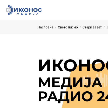
Насловна
Свето писмо
Стари завет
ИКОНО
МЕДИЈА
РАДИО 2