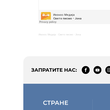
Иконос Медија
·
Свето писмо - Јона
ЗАПРАТИТЕ НАС:
СТРАНЕ