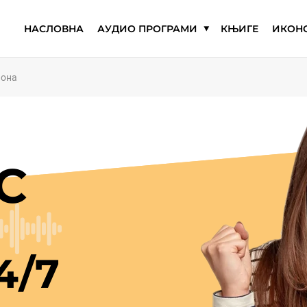
НАСЛОВНА
АУДИО ПРОГРАМИ
КЊИГЕ
ИКОНО
Јона
С
4/7